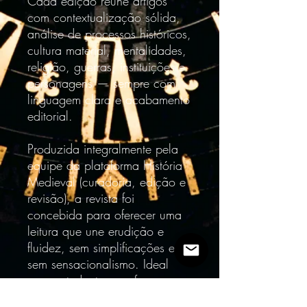
Cada edição reúne artigos
com contextualização sólida,
análise de processos históricos,
cultura material, mentalidades,
religião, guerras, instituições e
personagens — sempre com
linguagem clara e acabamento
editorial.
Produzida integralmente pela
equipe da plataforma História
Medieval (curadoria, edição e
revisão), a revista foi
concebida para oferecer uma
leitura que une erudição e
fluidez, sem simplificações e
sem sensacionalismo. Ideal
para estudantes, professores,
pesquisadores, criadores de