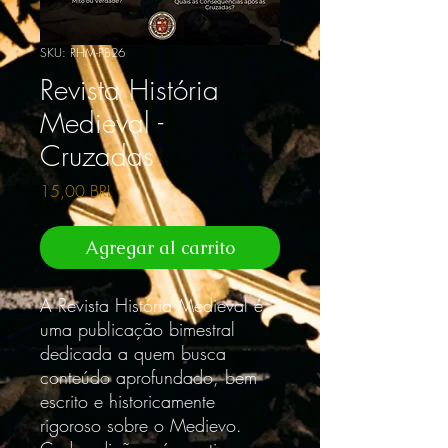
SKU: RHM-PB26
Revista História
Medieval -
Cruzadas
Precio
15,00 BRL
Agregar al carrito
A Revista História Medieval é
uma publicação bimestral
dedicada a quem busca
conteúdo aprofundado, bem
escrito e historicamente
rigoroso sobre o Medievo.