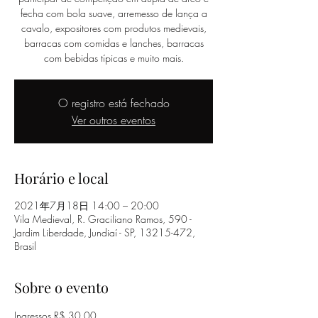
fecha com bola suave, arremesso de lança a
cavalo, expositores com produtos medievais,
barracas com comidas e lanches, barracas
com bebidas típicas e muito mais.
O registro está fechado
Ver outros eventos
Horário e local
2021年7月18日 14:00 – 20:00
Vila Medieval, R. Graciliano Ramos, 590 -
Jardim Liberdade, Jundiaí - SP, 13215-472,
Brasil
Sobre o evento
Ingressos R$ 30,00