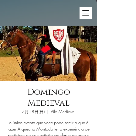
Domingo
Medieval
7月18日(日)
  |  
Vila Medieval
o único evento que voce pode sentir o que é
fazer Arquearia Montado ter a experiência de
participar de competição em dupla de arco e