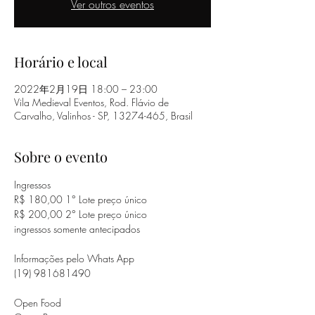
Ver outros eventos
Horário e local
2022年2月19日 18:00 – 23:00
Vila Medieval Eventos, Rod. Flávio de
Carvalho, Valinhos - SP, 13274-465, Brasil
Sobre o evento
Ingressos

R$ 180,00 1° Lote preço único

R$ 200,00 2° Lote preço único

ingressos somente antecipados

Informações pelo Whats App

(19) 981681490

Open Food
