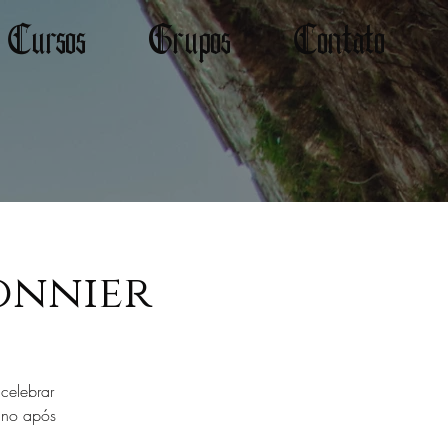
Cursos
Grupos
Contato
onnier
celebrar
ano após