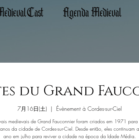
edievalCast
Agenda Medieval
êtes du Grand Fauc
7月16日(土)
  |  
Évènement à Cordes-sur-Ciel
ivais medievais de Grand Fauconnier foram criados em 1971 para 
anos da cidade de Cordes-sur-Ciel. Desde então, eles continuam 
ano em julho para reviver a cidade na época da Idade Média.