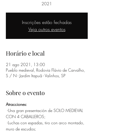
2021
Inscrições estão fechadas
Veja outros eventos
Horário e local
21 ago 2021, 13:00
Pueblo medieval, Rodovia Flávio de Carvalho,
S / N - Jardim Itapuã - Valinhos, SP
Sobre o evento
Atracciones:
 -Una gran presentación de SOLO MEDIEVAL 
CON 4 CABALLEROS;
 -Luchas con espadas, tiro con arco montado, 
muro de escudos;