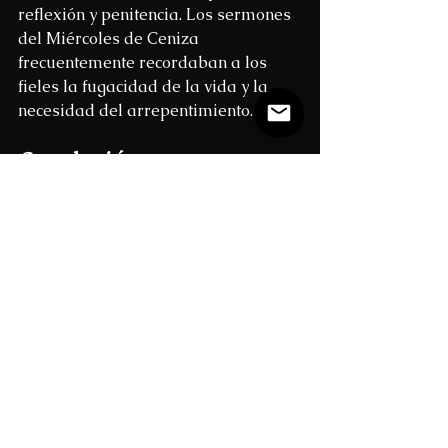
reflexión y penitencia. Los sermones 
del Miércoles de Ceniza 
frecuentemente recordaban a los 
fieles la fugacidad de la vida y la 
necesidad del arrepentimiento.
Conclusión
El Miércoles de Ceniza en la Edad 
Media era más que un rito religioso; 
era un evento que moldeaba la vida 
cotidiana de la sociedad, 
reafirmando la autoridad de la 
Iglesia y promoviendo la idea de 
penitencia colectiva. Con sus raíces 
en las Escrituras y en la tradición 
cristiana, esta celebración sigue 
siendo un hito de renovación 