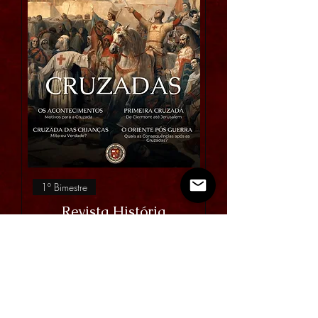
1º Bimestre
Revista História
Medieval - Cruzadas
R$ 15,00
Preço
Adicionar a Carroça