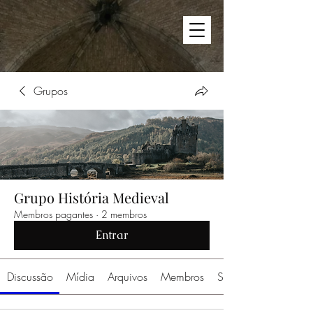
Grupos
Grupo História Medieval
Membros pagantes
·
2 membros
Entrar
Discussão
Mídia
Arquivos
Membros
Sobre