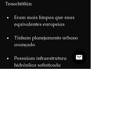
Tenochtitlán:
Eram mais limpas que suas 
equivalentes europeias
Tinham planejamento urbano 
avançado
Possuíam infraestrutura 
hidráulica sofisticada
Conclusão: Uma "Idade 
Média" com 
Características Próprias
Embora o termo "Idade Média" seja 
essencialmente europeu, as 
sociedades americanas pré-