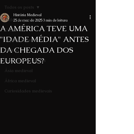
Todos os posts
História Medieval
Todos os posts
25 de mar. de 2025
3 min de leitura
A AMÉRICA TEVE UMA
Cruzadas
"IDADE MÉDIA" ANTES
Império Bizantino
DA CHEGADA DOS
Vikings
EUROPEUS?
Biografias medievais
Ásia medieval
África medieval
Curiosidades medievais