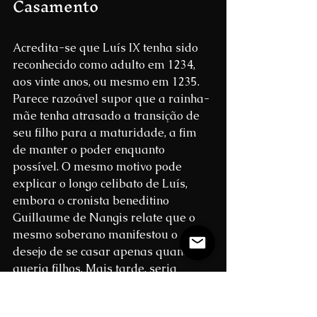
Casamento
Acredita-se que Luís IX tenha sido 
reconhecido como adulto em 1234, 
aos vinte anos, ou mesmo em 1235. 
Parece razoável supor que a rainha-
mãe tenha atrasado a transição de 
seu filho para a maturidade, a fim 
de manter o poder enquanto 
possível. O mesmo motivo pode 
explicar o longo celibato de Luís, 
embora o cronista beneditino 
Guillaume de Nangis relate que o 
mesmo soberano manifestou o 
desejo de se casar apenas quando 
queria filhos. Mais tarde, seria 
lançada uma acusação contra o rei e 
sua mãe, segundo a qual Luís IX 