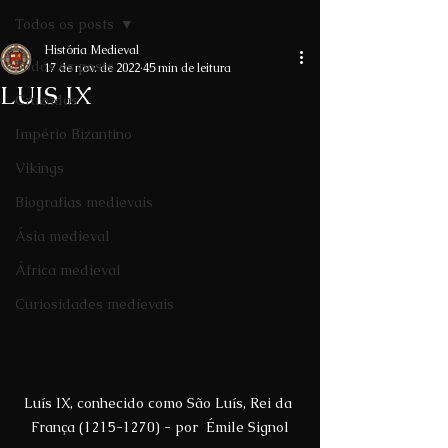
Todos os posts
História Medieval
Todos os posts
17 de nov. de 2022
45 min de leitura
LUIS IX
Cruzadas
Império Bizantino
Vikings
Biografias medievais
Ásia medieval
África medieval
Curiosidades medievais
Luís IX, conhecido como São Luís, Rei da 
França (1215-1270) - por  Émile Signol