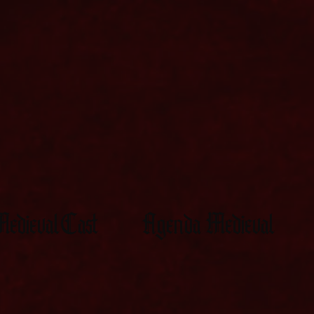
edievalCast
Agenda Medieval