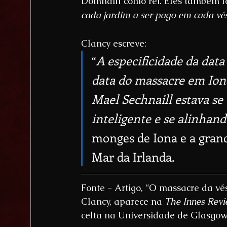
Domnaill como rei. Eles também fo
cada jardim a ser pago em cada vé
Clancy escreve: 
“
A especificidade da dat
data do massacre em Iona
Mael Sechnaill estava se
inteligente e se alinhan
monges de Iona e a gran
Mar da Irlanda.
Fonte - Artigo, “O massacre da v
Clancy, aparece na 
The Innes Rev
celta na Universidade de Glasgow