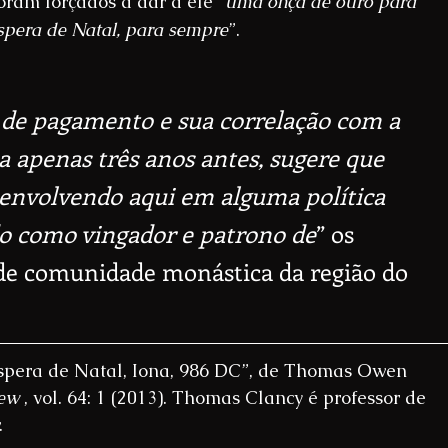
ram forçados a dar a ele “
uma onça de ouro para 
spera de Natal, para sempre
”.
a de pagamento e sua correlação com a 
 apenas três anos antes, sugere que 
 envolvendo aqui em alguma política 
do como vingador e patrono de
” os 
de comunidade monástica da região do 
éspera de Natal, Iona, 986 DC”, de Thomas Owen 
iew
 , vol. 64: 1 (2013). Thomas Clancy é professor de 
.