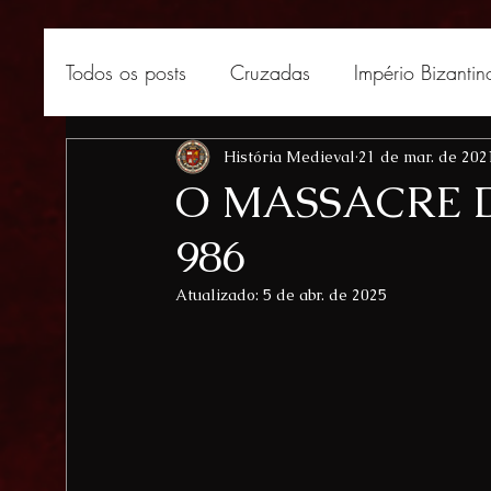
Todos os posts
Cruzadas
Império Bizantin
África medieval
História Medieval
Curiosidades medievais
21 de mar. de 202
O MASSACRE 
986
Atualizado:
5 de abr. de 2025