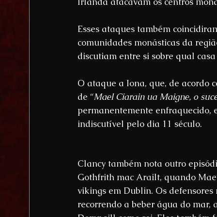
Irlanda atacavam os centros moná
Esses ataques também coincidiram
comunidades monásticas da região
discutiam entre si sobre qual casa 
O ataque a Iona, que, de acordo c
de “
Mael Ciarain ua Maigne, o suc
permanentemente enfraquecido, e 
indiscutível pelo dia 11 século.
Clancy também nota outro episódio
Gothfrith mac Arailt, quando Mael
vikings em Dublin. Os defensores 
recorrendo a beber água do mar, a