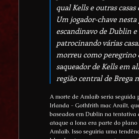
qual Kells e outras casa
Um jogador-chave nesta g
escandinavo de Dublin e d
patrocinando várias casa
morreu como peregrino e
saqueador de Kells em al
região central de Brega n
A morte de Amlaib seria seguida 
Irlanda - Gothfrith mac Arailt, q
baseados em Dublin na tentativa d
ataque a Iona era parte do plano 
Amlaib. Isso seguiria uma tendênci