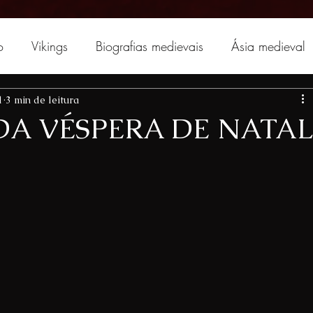
o
Vikings
Biografias medievais
Ásia medieval
1
3 min de leitura
DA VÉSPERA DE NATAL