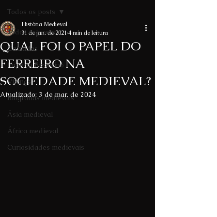
Todos os posts
História Medieval
Todos os posts
31 de jan. de 2021
4 min de leitura
QUAL FOI O PAPEL DO
Cruzadas
FERREIRO NA
Império Bizantino
SOCIEDADE MEDIEVAL?
Vikings
Atualizado:
3 de mar. de 2024
Biografias medievais
Ásia medieval
África medieval
Curiosidades medievais