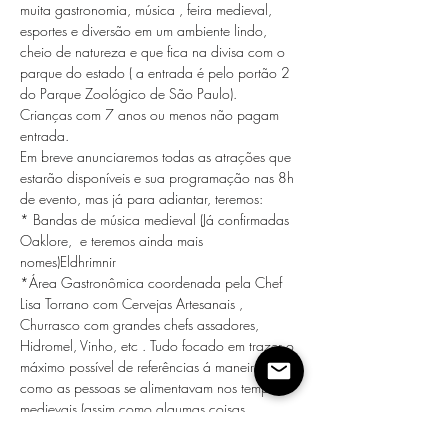
muita gastronomia, música , feira medieval, 
esportes e diversão em um ambiente lindo, 
cheio de natureza e que fica na divisa com o 
parque do estado ( a entrada é pelo portão 2 
do Parque Zoológico de São Paulo).
Crianças com 7 anos ou menos não pagam 
entrada.
Em breve anunciaremos todas as atrações que 
estarão disponíveis e sua programação nas 8h 
de evento, mas já para adiantar, teremos:
* Bandas de música medieval (Já confirmadas 
Oaklore, 
 e teremos ainda mais 
nomes)
Eldhrimnir
*Área Gastronômica coordenada pela Chef 
Lisa Torrano com Cervejas Artesanais , 
Churrasco com grandes chefs assadores, 
Hidromel, Vinho, etc . Tudo focado em trazer o 
máximo possível de referências á maneira 
como as pessoas se alimentavam nos tempos 
medievais (assim como algumas coisas…
Mostrar mais