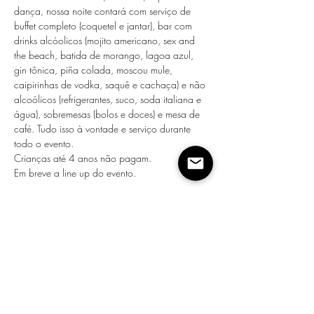
dança, nossa noite contará com serviço de 
buffet completo (coquetel e jantar), bar com 
drinks alcóolicos (mojito americano, sex and 
the beach, batida de morango, lagoa azul, 
gin tônica, piña colada, moscou mule, 
caipirinhas de vodka, saquê e cachaça) e não 
alcoólicos (refrigerantes, suco, soda italiana e 
água), sobremesas (bolos e doces) e mesa de 
café. Tudo isso à vontade e serviço durante 
todo o evento.
Crianças até 4 anos não pagam.
Em breve a line up do evento.
Compartilhe esse evento