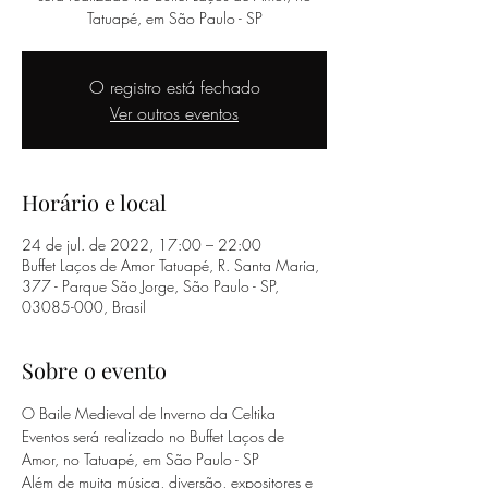
Tatuapé, em São Paulo - SP
O registro está fechado
Ver outros eventos
Horário e local
24 de jul. de 2022, 17:00 – 22:00
Buffet Laços de Amor Tatuapé, R. Santa Maria,
377 - Parque São Jorge, São Paulo - SP,
03085-000, Brasil
Sobre o evento
O Baile Medieval de Inverno da Celtika 
Eventos será realizado no Buffet Laços de 
Amor, no Tatuapé, em São Paulo - SP
Além de muita música, diversão, expositores e 