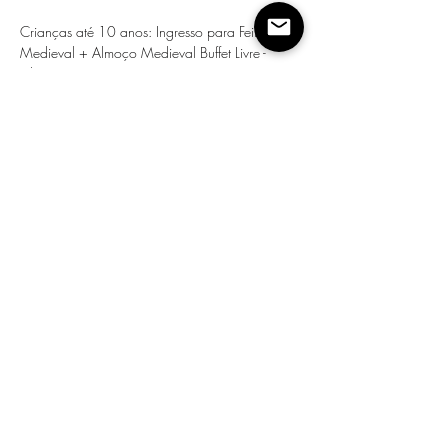
Crianças até 10 anos: Ingresso para Feira 
Medieval + Almoço Medieval Buffet Livre - 
R$30

Crianças até 10 anos tem gratuidade para 
Feira
Compartilhe esse evento
Apoio