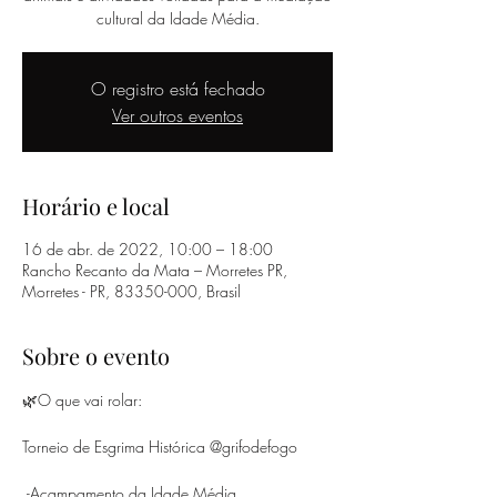
cultural da Idade Média.
O registro está fechado
Ver outros eventos
Horário e local
16 de abr. de 2022, 10:00 – 18:00
Rancho Recanto da Mata – Morretes PR,
Morretes - PR, 83350-000, Brasil
Sobre o evento
🌿O que vai rolar:

Torneio de Esgrima Histórica 
@grifodefogo
 -Acampamento da Idade Média
