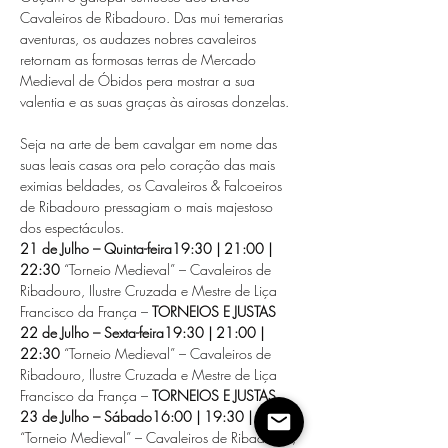
Cavaleiros de Ribadouro. Das mui temerarias 
aventuras, os audazes nobres cavaleiros 
retornam as formosas terras de Mercado 
Medieval de Óbidos pera mostrar a sua 
valentia e as suas graças às airosas donzelas.
Seja na arte de bem cavalgar em nome das 
suas leais casas ora pelo coração das mais 
eximias beldades, os Cavaleiros & Falcoeiros 
de Ribadouro pressagiam o mais majestoso 
dos espectáculos.
21 de Julho – Quinta-feira
19:30 | 21:00 | 
22:30
 “Torneio Medieval” – Cavaleiros de 
Ribadouro, Ilustre Cruzada e Mestre de Liça 
Francisco da França – 
TORNEIOS E JUSTAS
22 de Julho – Sexta-feira
19:30 | 21:00 | 
22:30
 “Torneio Medieval” – Cavaleiros de 
Ribadouro, Ilustre Cruzada e Mestre de Liça 
Francisco da França – 
TORNEIOS E JUSTAS
23 de Julho – Sábado
16:00 | 19:30 | 22:30
“Torneio Medieval” – Cavaleiros de Ribadouro, 