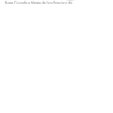
Ilustre Cruzada e Mestre de Liça Francisco da 
França –…
Mostrar mais
Compartilhe esse evento
Apoio
© História Medieval 2026