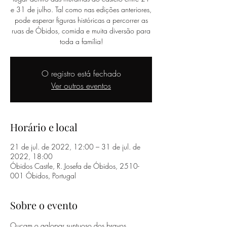
e 31 de julho. Tal como nas edições anteriores,
pode esperar figuras históricas a percorrer as
ruas de Óbidos, comida e muita diversão para
toda a família!
O registro está fechado
Ver outros eventos
Horário e local
21 de jul. de 2022, 12:00 – 31 de jul. de
2022, 18:00
Óbidos Castle, R. Josefa de Óbidos, 2510-
001 Óbidos, Portugal
Sobre o evento
Ouçam o galopar suntuoso dos bravos 