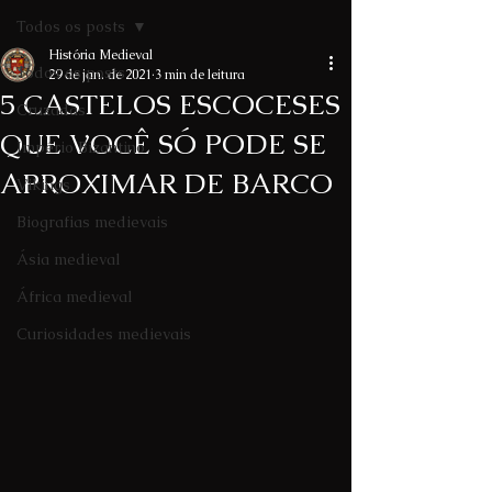
Todos os posts
História Medieval
Todos os posts
29 de jan. de 2021
3 min de leitura
5 CASTELOS ESCOCESES
Cruzadas
QUE VOCÊ SÓ PODE SE
Império Bizantino
APROXIMAR DE BARCO
Vikings
Biografias medievais
Ásia medieval
África medieval
Curiosidades medievais