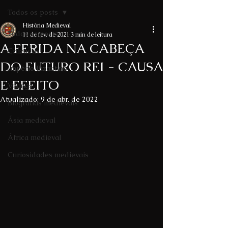
Todos os posts
História Medieval
Todos os posts
11 de fev. de 2021
3 min de leitura
A FERIDA NA CABEÇA
Cruzadas
DO FUTURO REI - CAUSA
Império Bizantino
E EFEITO
Vikings
Atualizado:
9 de abr. de 2022
Biografias medievais
Ásia medieval
África medieval
Curiosidades medievais