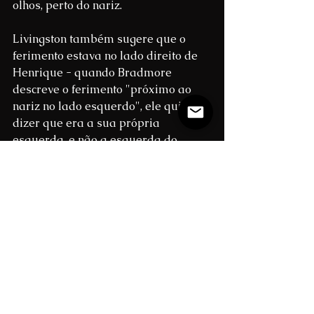
olhos, perto do nariz.
Livingston também sugere que o 
ferimento estava no lado direito de 
Henrique - quando Bradmore 
descreve o ferimento "próximo ao 
nariz no lado esquerdo", ele quis 
dizer que era a sua própria 
esquerda, e não a esquerda do 
paciente. Isso pode explicar por que 
retratos contemporâneos do rei 
sempre o mostram do lado 
esquerdo, nunca revelando o que 
está do lado direito do rosto, que 
pode ter sido um pouco desfigurado 
pelas cicatrizes da ferida.
John Bradmore foi bem 
recompensado por seus esforços 