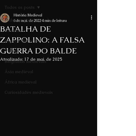
Todos os posts
História Medieval
Todos os posts
6 de mai. de 2022
4 min de leitura
BATALHA DE
Cruzadas
ZAPPOLINO: A FALSA
Império Bizantino
GUERRA DO BALDE
Vikings
Atualizado:
17 de mai. de 2025
Biografias medievais
Ásia medieval
África medieval
Curiosidades medievais