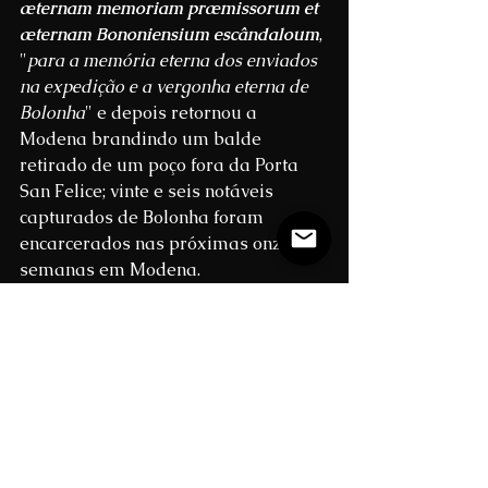
æternam memoriam præmissorum et 
æternam Bononiensium escândaloum
, 
"
para a memória eterna dos enviados 
na expedição e a vergonha eterna de 
Bolonha
" e depois retornou a 
Modena brandindo um balde 
retirado de um poço fora da Porta 
San Felice; vinte e seis notáveis ​​
capturados de Bolonha foram 
encarcerados nas próximas onze 
semanas em Modena.
Consequências
David Abulafia em The New 
Cambridge Medieval History afirma: 
"
A influência gibelina na região foi 
consolidada por uma vitória em 