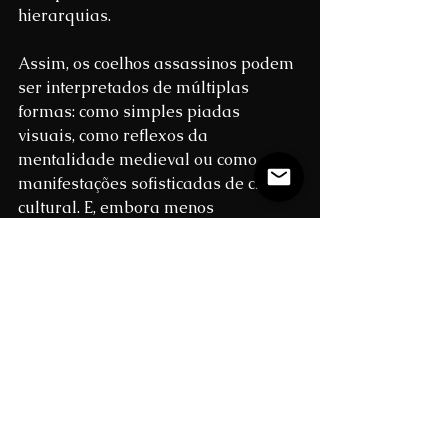
hierarquias.
Assim, os coelhos assassinos podem 
ser interpretados de múltiplas 
formas: como simples piadas 
visuais, como reflexos da 
mentalidade medieval ou como 
manifestações sofisticadas de crítica 
cultural. E, embora menos 
acadêmica, há ainda uma leitura 
irresistivelmente irônica: talvez 
essas imagens representem uma 
vingança imaginária — ainda que 
inconsciente — dos amantes de 
animais e, quem sabe, de 
vegetarianos medievais, contra uma 
sociedade essencialmente carnívora. 
Afinal, na vida real, o destino dos 
coelhos era bem conhecido.