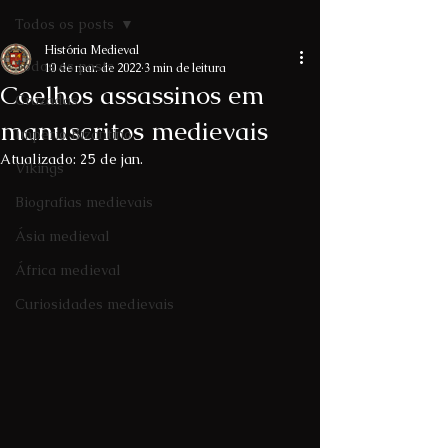
Todos os posts
História Medieval
Todos os posts
10 de mar. de 2022
3 min de leitura
Coelhos assassinos em
Cruzadas
manuscritos medievais
Império Bizantino
Atualizado:
25 de jan.
Vikings
Biografias medievais
Ásia medieval
África medieval
Curiosidades medievais