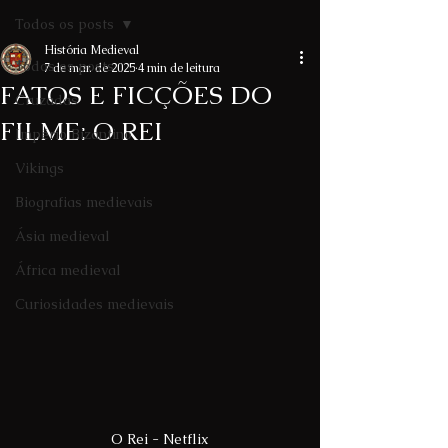
Todos os posts
História Medieval
Todos os posts
7 de mar. de 2025
4 min de leitura
FATOS E FICÇÕES DO
Cruzadas
FILME: O REI
Império Bizantino
Vikings
Biografias medievais
Ásia medieval
África medieval
Curiosidades medievais
O Rei - Netflix