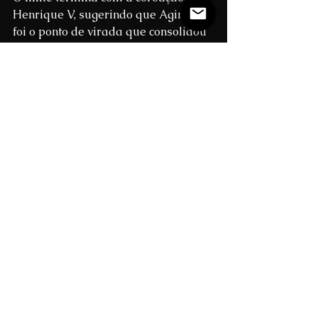
Henrique V, sugerindo que Agincourt 
foi o ponto de virada que consolidou 
seu reinado. Embora a batalha tenha 
sido um marco importante, Henrique 
já era rei há dois anos quando ela 
ocorreu. Sua coroação aconteceu em 
1413, após a morte de seu pai, 
Henrique IV.
Ficção:
 A sequência da coroação no 
filme é emocionalmente impactante, 
mas historicamente imprecisa.
Conclusão
O Rei é uma obra que combina 
história e drama de maneira 
cativante, mas que toma liberdades 