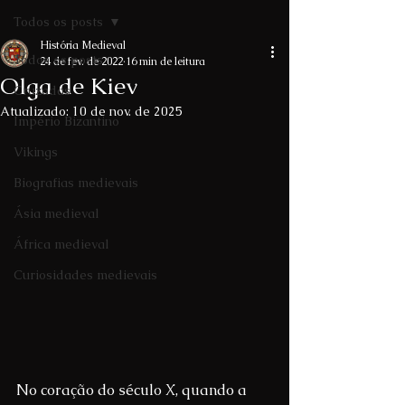
Todos os posts
História Medieval
Todos os posts
24 de fev. de 2022
16 min de leitura
Olga de Kiev
Cruzadas
Atualizado:
10 de nov. de 2025
Império Bizantino
Vikings
Biografias medievais
Ásia medieval
África medieval
Curiosidades medievais
No coração do século X, quando a 