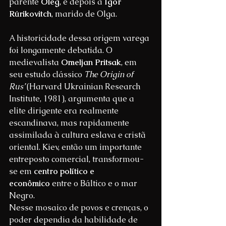
parente 
Oleg
, e depois a 
Ígor 
Rúrikovitch
, marido de Olga.
A historicidade dessa origem varega 
foi longamente debatida. O 
medievalista 
Omeljan Pritsak
, em 
seu estudo clássico 
The Origin of 
Rus’
 (Harvard Ukrainian Research 
Institute, 1981), argumenta que a 
elite dirigente era realmente 
escandinava, mas rapidamente 
assimilada à cultura eslava e cristã 
oriental. Kiev, então um importante 
entreposto comercial, transformou-
se em 
centro político e 
econômico
 entre o Báltico e o mar 
Negro.
Nesse mosaico de povos e crenças, o 
poder dependia da habilidade de 