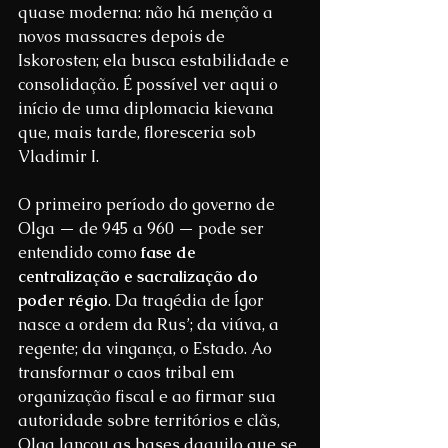
quase moderna: não há menção a 
novos massacres depois de 
Iskorosten; ela busca estabilidade e 
consolidação. É possível ver aqui o 
início de uma diplomacia kievana 
que, mais tarde, floresceria sob 
Vladimir I.
O primeiro período do governo de 
Olga — de 945 a 960 — pode ser 
entendido como 
fase de 
centralização e sacralização do 
poder régio
. Da tragédia de Ígor 
nasce a ordem da Rus’; da viúva, a 
regente; da vingança, o Estado. Ao 
transformar o caos tribal em 
organização fiscal e ao firmar sua 
autoridade sobre territórios e clãs, 
Olga lançou as bases daquilo que se 