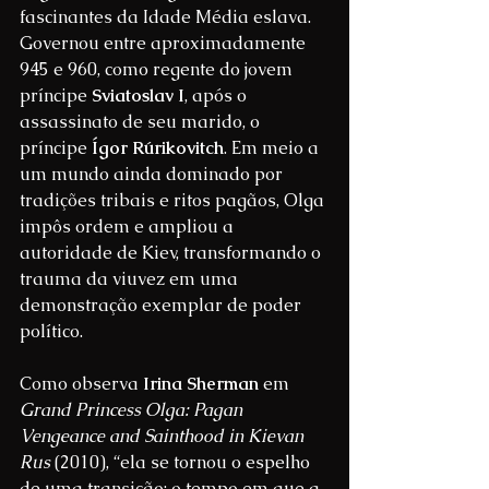
fascinantes da Idade Média eslava. 
Governou entre aproximadamente 
945 e 960, como regente do jovem 
príncipe 
Sviatoslav I
, após o 
assassinato de seu marido, o 
príncipe 
Ígor Rúrikovitch
. Em meio a 
um mundo ainda dominado por 
tradições tribais e ritos pagãos, Olga 
impôs ordem e ampliou a 
autoridade de Kiev, transformando o 
trauma da viuvez em uma 
demonstração exemplar de poder 
político.
Como observa 
Irina Sherman
 em 
Grand Princess Olga: Pagan 
Vengeance and Sainthood in Kievan 
Rus
 (2010), “ela se tornou o espelho 
de uma transição: o tempo em que a 