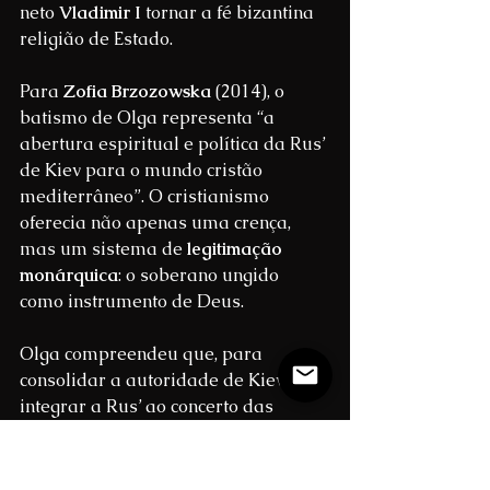
neto 
Vladimir I
 tornar a fé bizantina 
religião de Estado.
Para 
Zofia Brzozowska
 (2014), o 
batismo de Olga representa “a 
abertura espiritual e política da Rus’ 
de Kiev para o mundo cristão 
mediterrâneo”. O cristianismo 
oferecia não apenas uma crença, 
mas um sistema de 
legitimação 
monárquica
: o soberano ungido 
como instrumento de Deus.
Olga compreendeu que, para 
consolidar a autoridade de Kiev e 
integrar a Rus’ ao concerto das 
potências europeias, era preciso 
adotar o modelo imperial bizantino, 
no qual trono e altar se sustentavam 