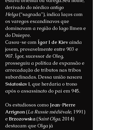
eslava oriental ou varega.Seu nome, 
derivado do nórdico antigo 
Helga
 (“sagrada”), indica laços com 
os varegos escandinavos que 
dominavam a região do lago Ilmen e 
do Dniepre.
Casou-se com 
Ígor I de Kiev
 ainda 
jovem, provavelmente entre 903 e 
907. Ígor, sucessor de Oleg, 
prosseguiu a política de expansão e 
arrecadação de tributos nas tribos 
subordinadas. Dessa união nasceu 
Sviatoslav I
, que herdaria o trono 
após o assassinato do pai em 945.
Os estudiosos como 
Jean-Pierre 
Arrignon
 (
La Russie médiévale
, 1991) 
e 
Brzozowska
 (
Saint Olga
, 2014) 
destacam que Olga já 