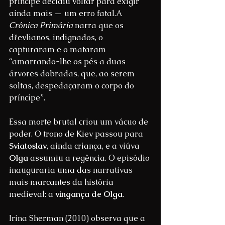
príncipe decidiu voltar para exigir 
ainda mais — um erro fatal.A 
Crônica Primária
 narra que os 
dřevlianos, indignados, o 
capturaram e o mataram 
“amarrando-lhe os pés a duas 
árvores dobradas, que, ao serem 
soltas, despedaçaram o corpo do 
príncipe”.
Essa morte brutal criou um vácuo de 
poder. O trono de Kiev passou para 
Sviatoslav
, ainda criança, e a viúva 
Olga
 assumiu a regência. O episódio 
inauguraria uma das narrativas 
mais marcantes da história 
medieval: a 
vingança de Olga
.
Irina Sherman (2010) observa que a 