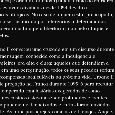
ólica) e oriental (ortodoxa) unida, acima do Patriarca 
s estavam divididas desde 1054 devido a 
icas litúrgicas. No caso de alguém estar preocupado, 
 ser justificada por referências a determinadas 
o era uma luta pela libertação, não pelo ataque, e 
etos.
no II convocou uma cruzada em um discurso durante
A mensagem, conhecida como a Indulgência e 
aleiros, era alta e clara: aqueles que defendiam a 
em uma peregrinação, todos os seus pecados seriam
compensas incalculáveis ​​na próxima vida. Urbano II 
 pregação na França durante 1095-6 para recrutar 
 temperada com histórias exageradas de como, 
os cristãos estavam sendo profanados e crentes 
s impunemente. Embaixadas e cartas foram enviadas 
e. As principais igrejas, como as de Limoges, Angers 