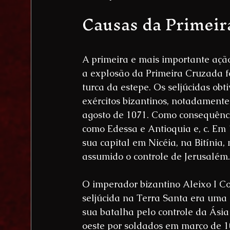
Causas da Primeir
A primeira e mais importante açã
a explosão da Primeira Cruzada f
turca da estepe. Os seljúcidas obt
exércitos bizantinos, notadament
agosto de 1071. Como consequênci
como Edessa e Antioquia e, c. Em 
sua capital em Nicéia, na Bitínia
assumido o controle de Jerusalém.
O imperador bizantino Aleixo I C
seljúcida na Terra Santa era uma 
sua batalha pelo controle da Ási
oeste por soldados em março de 10