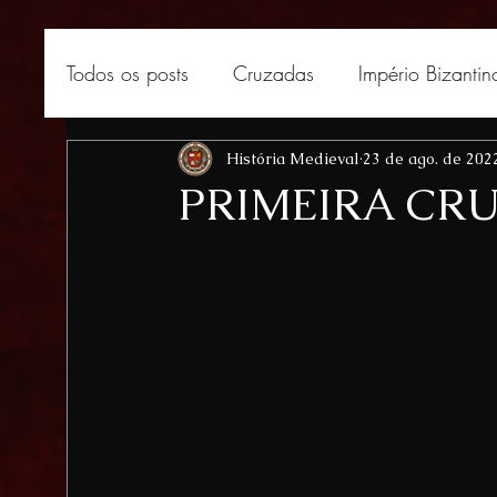
Todos os posts
Cruzadas
Império Bizantin
África medieval
História Medieval
Curiosidades medievais
23 de ago. de 202
PRIMEIRA CR