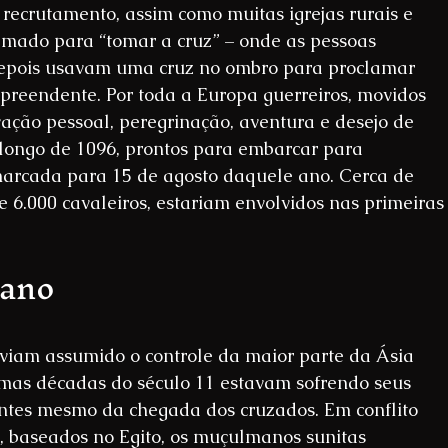
recrutamento, assim como muitas igrejas rurais e 
amado para “tomar a cruz” – onde as pessoas 
depois usavam uma cruz no ombro para proclamar 
rpreendente. Por toda a Europa guerreiros, movidos 
lvação pessoal, peregrinação, aventura e desejo de 
 longo de 1096, prontos para embarcar para 
 marcada para 15 de agosto daquele ano. Cerca de 
e 6.000 cavaleiros, estariam envolvidos nas primeiras
mano
iam assumido o controle da maior parte da Ásia 
imas décadas do século 11 estavam sofrendo seus 
antes mesmo da chegada dos cruzados. Em conflito 
as, baseados no Egito, os muçulmanos sunitas 