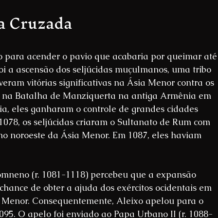
a Cruzada
o para acender o pavio que acabaria por queimar até
oi a ascensão dos seljúcidas muçulmanos, uma tribo 
iveram vitórias significativas na Ásia Menor contra os 
e na Batalha de Manziquerta na antiga Armênia em 
a, eles ganharam o controle de grandes cidades 
1078, os seljúcidas criaram o Sultanato de Rum com 
, no noroeste da Ásia Menor. Em 1087, eles haviam 
omneno (r. 1081-1118) percebeu que a expansão 
chance de obter a ajuda dos exércitos ocidentais em 
a Menor. Consequentemente, Aleixo apelou para o 
95. O apelo foi enviado ao Papa Urbano II (r. 1088-