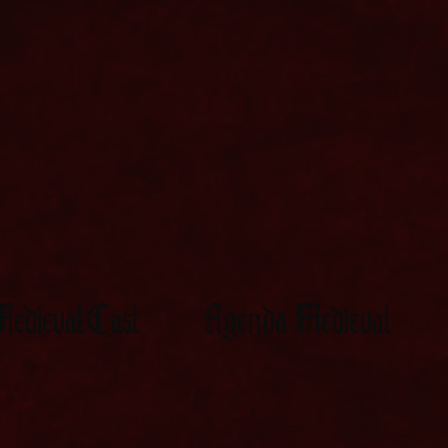
edievalCast
Agenda Medieval