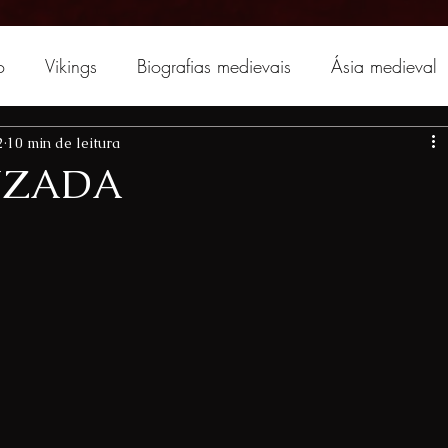
o
Vikings
Biografias medievais
Ásia medieval
2
10 min de leitura
UZADA