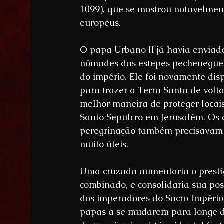
1099), que se mostrou notavelment
europeus.
O papa Urbano II já havia enviado
nômades das estepes pechenegues
do império. Ele foi novamente dis
para trazer a Terra Santa de volt
melhor maneira de proteger locais
Santo Sepulcro em Jerusalém. Os 
peregrinação também precisavam d
muito úteis.
Uma cruzada aumentaria o prestígi
combinado, e consolidaria sua posi
dos imperadores do Sacro Império
papas a se mudarem para longe d