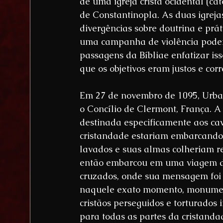
de uma igreja cristã ocidental (cat
de Constantinopla. As duas igreja
divergências sobre doutrina e prát
uma campanha de violência poderia
passagens da Bíbliae enfatizar iss
que os objetivos eram justos e corr
Em 27 de novembro de 1095, Urba
o Concílio de Clermont, França. 
destinada especificamente aos cav
cristandade estariam embarcando 
lavados e suas almas colheriam re
então embarcou em uma viagem de
cruzados, onde sua mensagem foi
naquele exato momento, monument
cristãos perseguidos e torturado
para todas as partes da cristandad