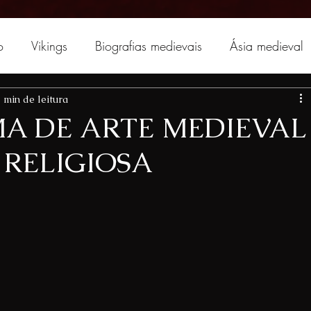
o
Vikings
Biografias medievais
Ásia medieval
 min de leitura
MA DE ARTE MEDIEVAL
 RELIGIOSA