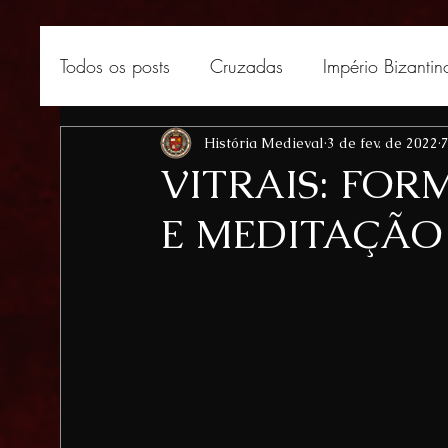
Todos os posts
Cruzadas
Império Bizantin
África medieval
História Medieval
Curiosidades medievais
3 de fev. de 2022
7
VITRAIS: FOR
E MEDITAÇÃO