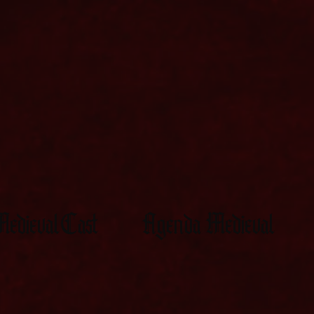
edievalCast
Agenda Medieval