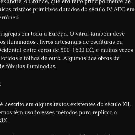
xandre, o Grande, que era feito principalmente de 
icos cristãos primitivos datados do século IV AEC em
errâneo.
em igrejas em toda a Europa. O vitral também deve 
os iluminados , livros artesanais de escrituras ou 
 Ocidental entre cerca de 500-1600 EC, e muitas vezes 
loridas e folhas de ouro. Algumas das obras de 
 de fábulas iluminadas.
s
é descrito em alguns textos existentes do século XII, 
rnos têm usado esses métodos para replicar o 
XIX.