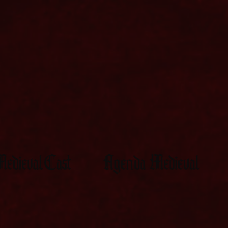
edievalCast
Agenda Medieval