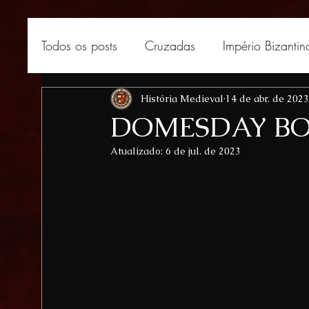
Todos os posts
Cruzadas
Império Bizantin
África medieval
História Medieval
Curiosidades medievais
14 de abr. de 2023
DOMESDAY BO
Atualizado:
6 de jul. de 2023