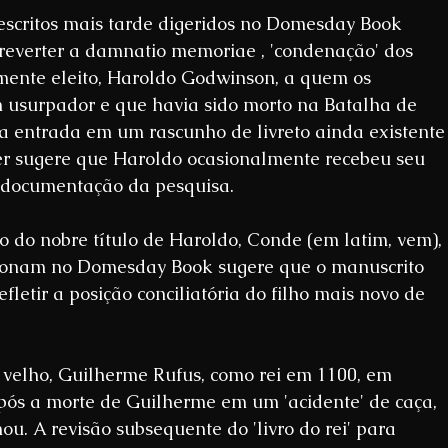
 escritos mais tarde digeridos no Domesday Book 
reverter a damnatio memoriae , 'condenação' dos 
amente eleito, Haroldo Godwinson, a quem os 
usurpador e que havia sido morto na Batalha de 
 entrada em um rascunho de livreto ainda existente
er sugere que Haroldo ocasionalmente recebeu seu 
de documentação da pesquisa. 
o do nobre título de Haroldo, Conde (em latim, vem), 
ionam no Domesday Book sugere que o manuscrito 
fletir a posição conciliatória do filho mais novo de 
velho, Guilherme Rufus, como rei em 1100, em 
após a morte de Guilherme em um 'acidente' de caça, 
u. A revisão subsequente do 'livro do rei' para 