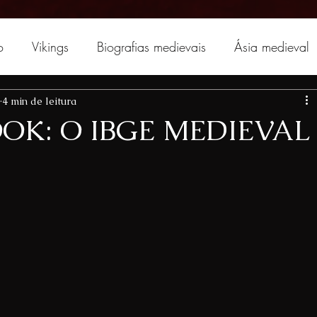
o
Vikings
Biografias medievais
Ásia medieval
4 min de leitura
OK: O IBGE MEDIEVAL