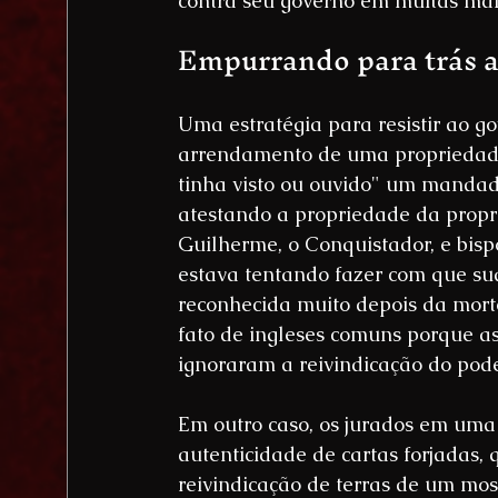
contra seu governo em muitas man
Empurrando para trás a
Uma estratégia para resistir ao go
arrendamento de uma propriedade. 
tinha visto ou ouvido" um mandado
atestando a propriedade da propr
Guilherme, o Conquistador, e bispo
estava tentando fazer com que su
reconhecida muito depois da morte
fato de ingleses comuns porque as
ignoraram a reivindicação do pode
Em outro caso, os jurados em uma
autenticidade de cartas forjadas,
reivindicação de terras de um mo