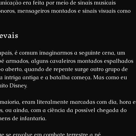
nicação era feita por meio de sinais musicais 
noros, mensageiros montados e sinais visuais como 
evais
ais, é comum imaginarmos a seguinte cena, um 
é armados, alguns cavaleiros montados espalhados 
 aberto, quando de repente surge outro grupo de 
a intriga antiga e a batalha começa. Mas como eu 
ito Disney.
aioria, eram literalmente marcadas com dia, hora e
s, ou ainda, com a ciência da possível chegada do 
mens de infantaria.
ue se envolve em combate terrestre a pé, 