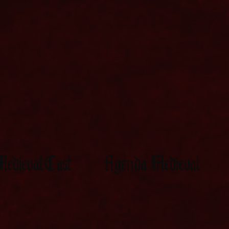
edievalCast
Agenda Medieval