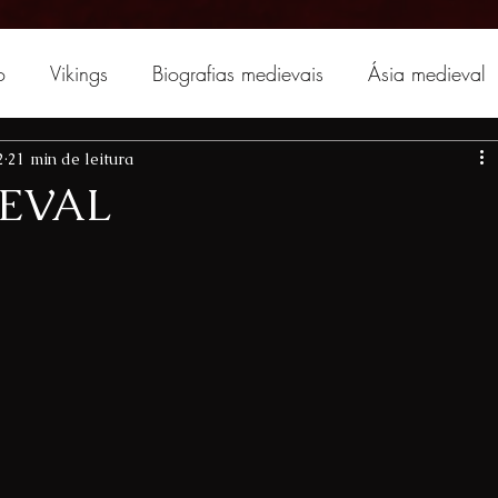
o
Vikings
Biografias medievais
Ásia medieval
2
21 min de leitura
EVAL