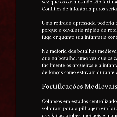
vez que os cavalos não são facil
Conflitos de infantaria puros ser
Uma retirada apressada poderia c
porque a cavalaria rápida da reta
fuga enquanto sua infantaria con
Na maioria das batalhas medievai
que na batalha, uma vez que os c
facilmente os arqueiros e a infan
de lanças como estavam durante a 
Fortificações Medievai
Colapsos em estados centralizado
voltaram para a pilhagem em larg
os vikings, árabes, mongóis e mag