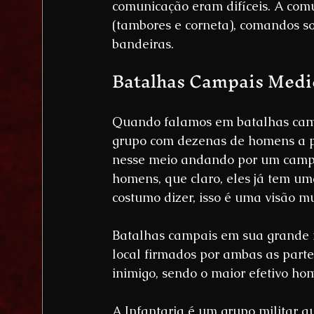
comunicação eram difíceis. A comu
(tambores e corneta), comandos so
bandeiras.
Batalhas Campais Medi
Quando falamos em batalhas camp
grupo com dezenas de homens a p
nesse meio andando por um campo
homens, que claro, eles já tem um
costumo dizer, isso é uma visão mu
Batalhas campais em sua grande m
local firmados por ambas as parte
inimigo, sendo o maior efetivo ho
A Infantaria é um grupo militar q