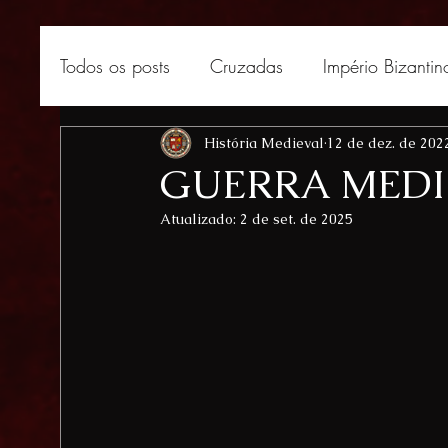
Todos os posts
Cruzadas
Império Bizantin
África medieval
História Medieval
Curiosidades medievais
12 de dez. de 202
GUERRA MEDI
Atualizado:
2 de set. de 2025