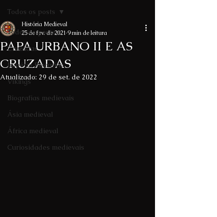
Todos os posts
História Medieval
Todos os posts
25 de fev. de 2021
9 min de leitura
PAPA URBANO II E AS
Cruzadas
CRUZADAS
Império Bizantino
Atualizado:
29 de set. de 2022
Vikings
Biografias medievais
Ásia medieval
África medieval
Curiosidades medievais