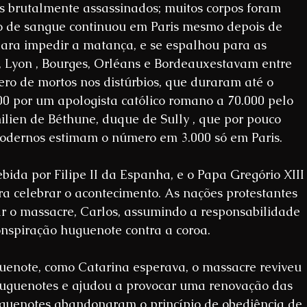
 brutalmente assassinados; muitos corpos foram 
 de sangue continuou em Paris mesmo depois de 
ara impedir a matança, e se espalhou para as 
 Lyon , Bourges, Orléans e Bordeauxestavam entre 
ero de mortos nos distúrbios, que duraram até o 
000 por um apologista católico romano a 70.000 pelo 
ien de Béthune, duque de Sully , que por pouco 
modernos estimam o número em 3.000 só em Paris.
bida por Filipe II da Espanha, e o Papa Gregório XIII
celebrar o acontecimento. As nações protestantes 
ar o massacre, Carlos, assumindo a responsabilidade 
onspiração huguenote contra a coroa.
uenote, como Catarina esperava, o massacre reviveu 
 huguenotes e ajudou a provocar uma renovação das 
huguenotes abandonaram o princípio de obediência de 