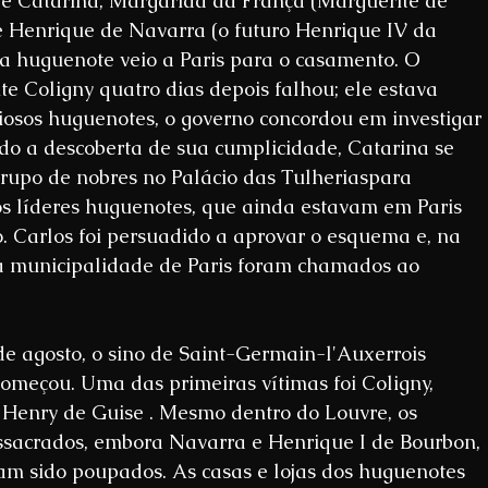
de Catarina, Margarida da França (Marguerite de 
e Henrique de Navarra (o futuro Henrique IV da 
a huguenote veio a Paris para o casamento. O 
te Coligny quatro dias depois falhou; ele estava 
riosos huguenotes, o governo concordou em investigar 
do a descoberta de sua cumplicidade, Catarina se 
upo de nobres no Palácio das Tulheriaspara 
os líderes huguenotes, que ainda estavam em Paris 
. Carlos foi persuadido a aprovar o esquema e, na 
a municipalidade de Paris foram chamados ao 
e agosto, o sino de Saint-Germain-l'Auxerrois 
omeçou. Uma das primeiras vítimas foi Coligny, 
 Henry de Guise . Mesmo dentro do Louvre, os 
sacrados, embora Navarra e Henrique I de Bourbon, 
am sido poupados. As casas e lojas dos huguenotes 