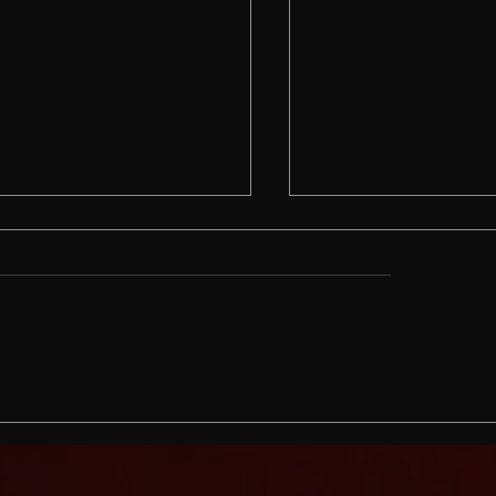
us Juris Civilis
Carnaval na Idad