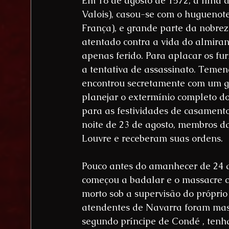
Em 18 de agosto de 1572, a filha 
Valois), casou-se com o huguenot
França), e grande parte da nobrez
atentado contra a vida do almiran
apenas ferido. Para aplacar os fu
a tentativa de assassinato. Temen
encontrou secretamente com um gr
planejar o extermínio completo d
para as festividades de casamento
noite de 23 de agosto, membros d
Louvre e receberam suas ordens.
Pouco antes do amanhecer de 24 d
começou a badalar e o massacre c
morto sob a supervisão do próprio
atendentes de Navarra foram mas
segundo príncipe de Condé , tenh