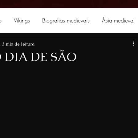
o
Vikings
Biografias medievais
Ásia medieval
1
3 min de leitura
 DIA DE SÃO