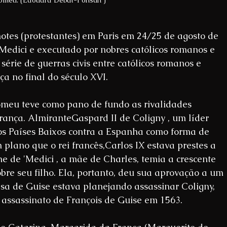
omeu. (Édouard Debat-Ponsan )
tes (protestantes) em Paris em 24/25 de agosto de 
Medici e executado por nobres católicos romanos e 
série de guerras civis entre católicos romanos e 
a no final do século XVI.
meu teve como pano de fundo as rivalidades 
 França. AlmiranteGaspard II de Coligny , um líder 
s Países Baixos contra a Espanha como forma de 
um plano que o rei francês,Carlos IX estava prestes a 
e de 'Medici , a mãe de Charles, temia a crescente 
bre seu filho. Ela, portanto, deu sua aprovação a um 
sa de Guise estava planejando assassinar Coligny, 
 assassinato de François de Guise em 1563.