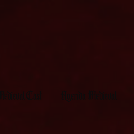
edievalCast
Agenda Medieval