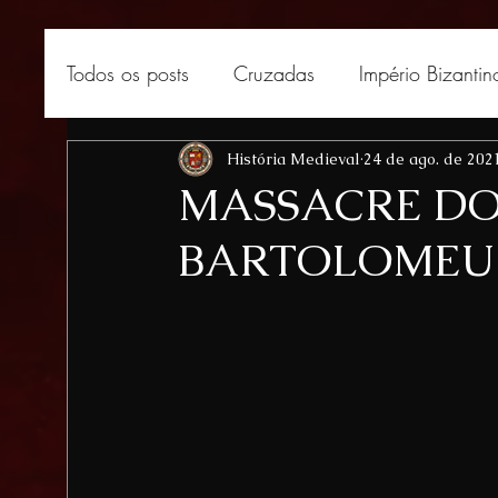
Todos os posts
Cruzadas
Império Bizantin
África medieval
História Medieval
Curiosidades medievais
24 de ago. de 202
MASSACRE DO
BARTOLOMEU