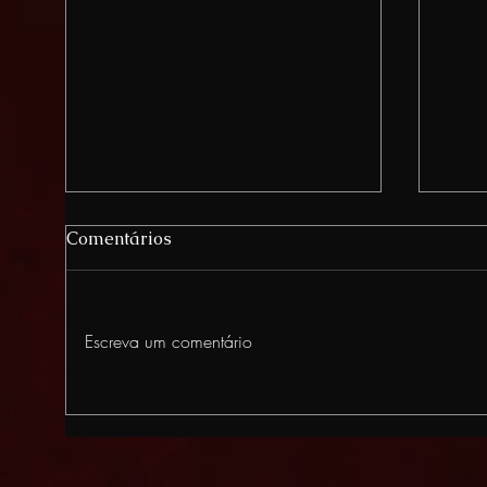
Comentários
Escreva um comentário
Corp
Como se tornar um
Inquisidor? A vida dos juízes
da Inquisição Medieval