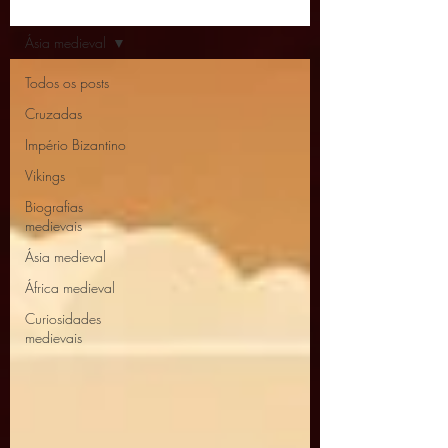
Artigos
Ásia medieval
Todos os posts
Cruzadas
Império Bizantino
Vikings
Biografias
medievais
Ásia medieval
África medieval
Curiosidades
medievais